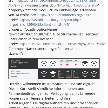
src="
https://i.creativecommons.org/l/by/4.0/88x31.png
"
/></a><br /><span xmlns:dct="
http://purl.org/dc/terms/
"
property="dct:title">eduScrum Kursvorlage 3.0</span>
von <a xmlns:cc="
http://creativecommons.org/ns#
"
href="
https://ilias.uni-marburg.de/goto.php?
target=crs_1859346&client_id=UNIMR
"
property="cc:attributionName"
rel="cc:attributionURL">Dr. Nico Sturm</a> ist lizenziert
unter einer <a rel="license"
href="
http://creativecommons.org/licenses/by/4.0/">Creative
Commons Namensnennung 4.0 International
Lizenz</a>.
Herzlich wilkommen im Kursraum "eduScrum digital".
Dieser Kurs stellt sämtliche Informationen und
Rahmenbedingungen zur Verfügung, damit Lernende
kooperativ in Teams arbeiten und ihre
Arbeitsergebnisse digital aufbereiten und präsentieren
können. Dazu gliedert sich der Kurs in vier Bereiche.