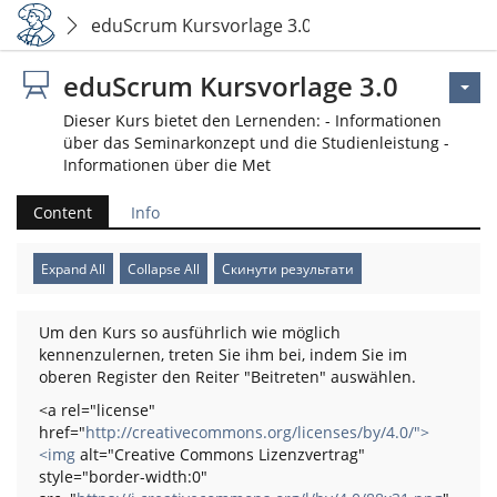
eduScrum Kursvorlage 3.0
eduScrum Kursvorlage 3.0
Dieser Kurs bietet den Lernenden: - Informationen
über das Seminarkonzept und die Studienleistung -
Informationen über die Met
Content
Info
Expand All
Collapse All
Скинути результати
Um den Kurs so ausführlich wie möglich
kennenzulernen, treten Sie ihm bei, indem Sie im
oberen Register den Reiter "Beitreten" auswählen.
<a rel="license"
href="
http://creativecommons.org/licenses/by/4.0/">
<img
alt="Creative Commons Lizenzvertrag"
style="border-width:0"