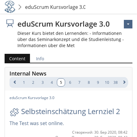
eduScrum Kursvorlage 3.0
eduScrum Kursvorlage 3.0
Dieser Kurs bietet den Lernenden: - Informationen
über das Seminarkonzept und die Studienleistung -
Informationen über die Met
Content
Info
Internal News
1
2
3
4
5
6
7
8
9
10
38
eduScrum Kursvorlage 3.0
Selbsteinschätzung Lernziel 2
The Test was set online.
Створений: 30. Бер 2020, 08:42