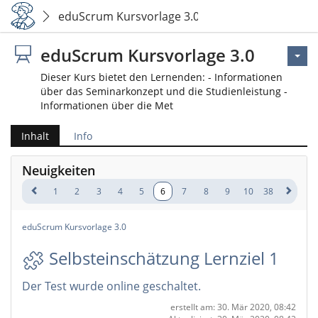
eduScrum Kursvorlage 3.0
eduScrum Kursvorlage 3.0
Dieser Kurs bietet den Lernenden: - Informationen
über das Seminarkonzept und die Studienleistung -
Informationen über die Met
Inhalt
Info
Neuigkeiten
1
2
3
4
5
6
7
8
9
10
38
eduScrum Kursvorlage 3.0
Selbsteinschätzung Lernziel 1
Der Test wurde online geschaltet.
erstellt am: 30. Mär 2020, 08:42