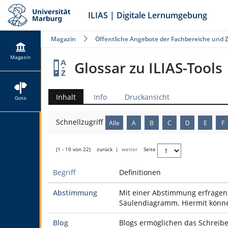
ILIAS | Digitale Lernumgebung
Magazin
Öffentliche Angebote der Fachbereiche und 
Magazin
Glossar zu ILIAS-Tools
Inhalt
Info
Druckansicht
Goto
Schnellzugriff
Alle
A
B
C
D
E
F
(1 - 10 von 22)
zurück
|
weiter
Seite
Begriff
Definitionen
Abstimmung
Mit einer Abstimmung erfragen 
Säulendiagramm. Hiermit könne
Blog
Blogs ermöglichen das Schreibe