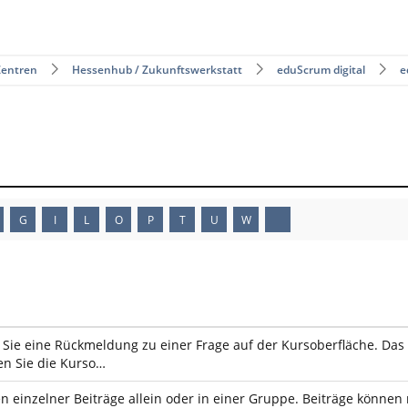
Zentren
Hessenhub / Zukunftswerkstatt
eduScrum digital
e
G
I
L
O
P
T
U
W
Sie eine Rückmeldung zu einer Frage auf der Kursoberfläche. Das 
n Sie die Kurso…
n einzelner Beiträge allein oder in einer Gruppe. Beiträge könn