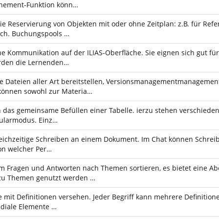
nnement-Funktion könn…
e Reservierung von Objekten mit oder ohne Zeitplan: z.B. für Ref
ich. Buchungspools …
e Kommunikation auf der ILIAS-Oberfläche. Sie eignen sich gut 
rden die Lernenden…
e Dateien aller Art bereitstellen, Versionsmanagementmanagement
 können sowohl zur Materia…
s gemeinsame Befüllen einer Tabelle. ierzu stehen verschiedene 
mularmodus. Einz…
leichzeitige Schreiben an einem Dokument. Im Chat können Schrei
von welcher Per…
 Fragen und Antworten nach Themen sortieren, es bietet eine A
 zu Themen genutzt werden …
e mit Definitionen versehen. Jeder Begriff kann mehrere Definitio
ediale Elemente …